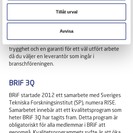
Relining i Fastigheter (BRiF) och har varit det
Tillåt urval
sedan starten 2009. BRiF är en rikstäckande
organisation för relining av rörsystem i
fastigheter. Föreningen ingår organisatoriskt i
Avvisa
Sveriges Byggindustrier genom samarbetsavtal.
För dig som kund skall det vara ytterligare en
trygghet och en garanti för ett väl utfört arbete
då du väljer en leverantör som ingår i
branschföreningen.
BRIF 3Q
BRiF startade 2012 ett samarbete med Sveriges
Tekniska Forskningsinstitut (SP), numera RISE.
Samarbetet innebär att ett kvalitetsprogram som
heter BRiF 3Q har tagits fram. Detta program är
obligatoriskt för alla medlemmar i BRiF att
genomgå. Kvalitetsprogrammets syfte är att öka