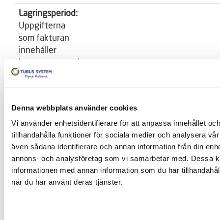
Lagringsperiod:
Uppgifterna
som fakturan
innehåller
kommer sparas i
sju år efter det
räkenskapsår
som den är
Denna webbplats använder cookies
utställd.
Vi använder enhetsidentifierare för att anpassa innehållet oc
tillhandahålla funktioner för sociala medier och analysera vår 
Lägenhetsinnehavare
även sådana identifierare och annan information från din enhe
annons- och analysföretag som vi samarbetar med. Dessa ka
Är du lägenhetsinnehavare hos någon av våra
informationen med annan information som du har tillhandahåll
kunder kan vi komma att behandla dina
när du har använt deras tjänster.
personuppgifter för att utföra vårt uppdrag.
Ändamål
Behandlingsåtgärder
Kat
Samtyckesval