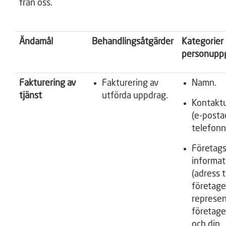
från oss.
Ändamål
Behandlingsåtgärder
Kategorier
personuppg
Fakturering av
Fakturering av
Namn.
tjänst
utförda uppdrag.
Kontaktu
(e-posta
telefon
Företags
informat
(adress ti
företage
represen
företag
och din