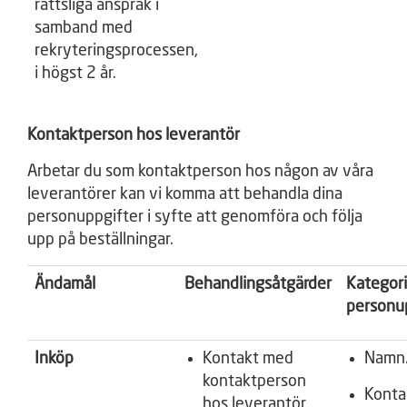
rättsliga anspråk i
samband med
rekryteringsprocessen,
i högst 2 år.
Kontaktperson hos leverantör
Arbetar du som kontaktperson hos någon av våra
leverantörer kan vi komma att behandla dina
personuppgifter i syfte att genomföra och följa
upp på beställningar.
Ändamål
Behandlingsåtgärder
Kategori
personu
Inköp
Kontakt med
Namn
kontaktperson
Konta
hos leverantör