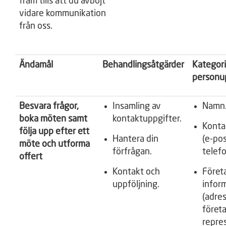
fram tills att du avböjt
vidare kommunikation
från oss.
Ändamål
Behandlingsåtgärder
Kategori
personu
Besvara frågor,
Insamling av
Namn
boka möten samt
kontaktuppgifter.
Konta
följa upp efter ett
Hantera din
(e-po
möte och utforma
förfrågan.
telef
offert
Kontakt och
Föret
uppföljning.
infor
(adress
föret
repre