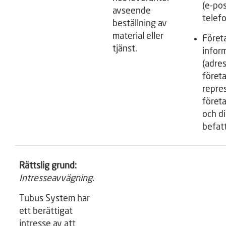
(e-po
avseende
telef
beställning av
material eller
Föret
tjänst.
infor
(adress
föret
repre
föret
och d
befatt
Rättslig grund:
Intresseavvägning.
Tubus System har
ett berättigat
intresse av att