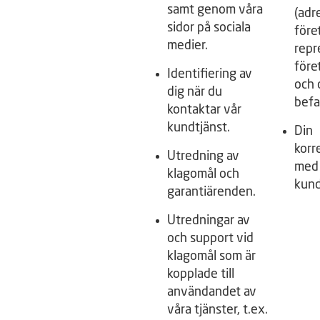
samt genom våra
(adre
sidor på sociala
före
medier.
repr
före
Identifiering av
och 
dig när du
befa
kontaktar vår
kundtjänst.
Din
korr
Utredning av
med 
klagomål och
kund
garantiärenden.
Utredningar av
och support vid
klagomål som är
kopplade till
användandet av
våra tjänster, t.ex.