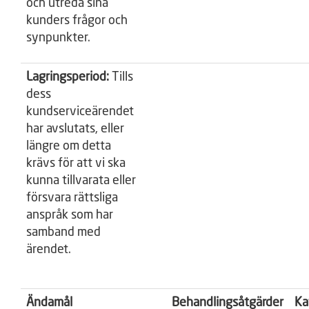
och utreda sina
kunders frågor och
synpunkter.
Lagringsperiod:
Tills
dess
kundserviceärendet
har avslutats, eller
längre om detta
krävs för att vi ska
kunna tillvarata eller
försvara rättsliga
anspråk som har
samband med
ärendet.
Ändamål
Behandlingsåtgärder
Ka