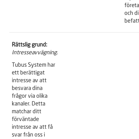
föret
och d
befatt
Rättslig grund:
Intresseavvägning.
Tubus System har
ett berättigat
intresse av att
besvara dina
frågor via olika
kanaler. Detta
matchar ditt
förväntade
intresse av att få
svar från oss i