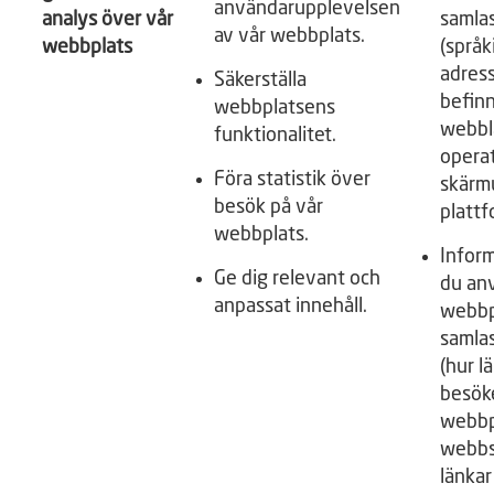
användarupplevelsen
analys över vår
samlas
av vår webbplats.
webbplats
(språk
adress
Säkerställa
befinn
webbplatsens
webblä
funktionalitet.
opera
Föra statistik över
skärm
besök på vår
plattf
webbplats.
Infor
Ge dig relevant och
du an
anpassat innehåll.
webbp
samlas
(hur l
besök
webbpl
webbs
länkar