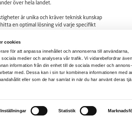
under över hela landet.
astigheter är unika och kräver teknisk kunskap
 hitta en optimal lösning vid varje specifikt
.
r cookies
erare för att anpassa innehållet och annonserna till användarna,
ör sociala medier och analysera vår trafik. Vi vidarebefordrar äve
nnan information från din enhet till de sociala medier och annons
rbetar med. Dessa kan i sin tur kombinera informationen med 
handahållit eller som de har samlat in när du har använt deras tjä
NG
OM TUBUS SYSTEM
Inställningar
Statistik
Marknadsfö
t
WBF-gruppen
rar det
Våra orter