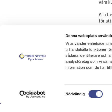
våra k
Alla f
för att
tillfälle
Denna webbplats använde
Vi använder enhetsidentifi
tillhandahålla funktioner f
sådana identifierare och a
analysföretag som vi sama
information som du har till
KONTAKT
RELINI
Samtyckesval
Nödvändig
Huvudkontor
Fastighe
Tubus System AB
Så funge