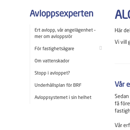
Avloppsexperten
AL
Ert avlopp, vår angelägenhet –
Här del
mer om avloppsrör
Vi vill
För fastighetsägare
Om vattenskador
Stopp i avloppet?
Vår e
Underhållsplan för BRF
Sedan 
Avloppsystemet i sin helhet
få för
fastigh
Vår er