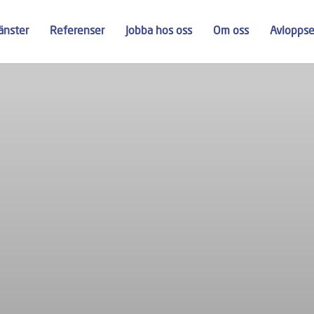
jänster
Referenser
Jobba hos oss
Om oss
Avlopps