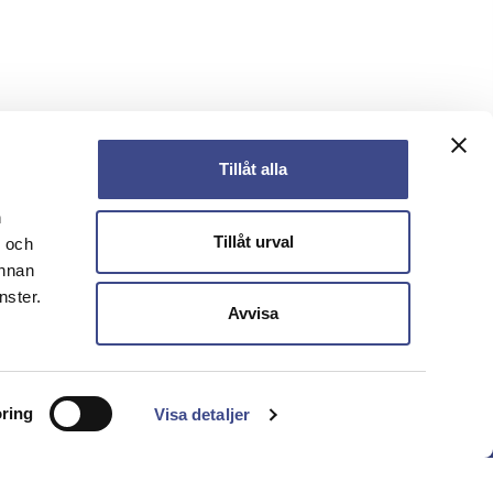
Tillåt alla
n
Tillåt urval
- och
annan
nster.
Avvisa
ring
Visa detaljer