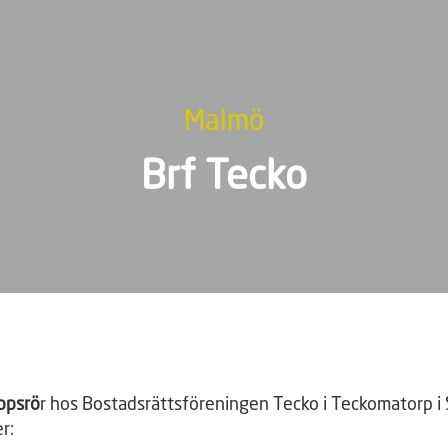
Malmö
Brf Tecko
oppsrö
r hos Bostadsrättsföreningen Tecko i Teckomatorp i
r: