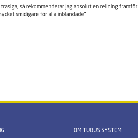
ör trasiga, så rekommenderar jag absolut en relining framfö
r mycket smidigare för alla inblandade"
NG
OM TUBUS SYSTEM