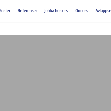
jänster
Referenser
Jobba hos oss
Om oss
Avlopps