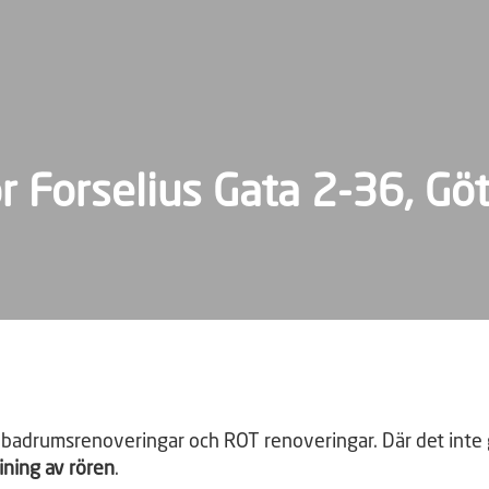
r Forselius Gata 2-36, Gö
rumsrenoveringar och ROT renoveringar. Där det inte gic
lining av rören
.