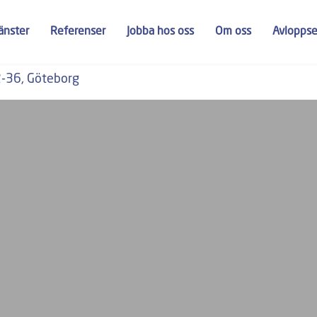
jänster
Referenser
Jobba hos oss
Om oss
Avlopps
2-36, Göteborg