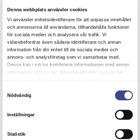
och använder solenergi (uppvärmning av
Denna webbplats använder cookies
vatten genom solpaneler på taket).
Vi använder enhetsidentifierare för att anpassa innehållet
Byggnaden använder bergvärme och
och annonserna till användarna, tillhandahålla funktioner
kylning, så energin utvinns ur jorden utan
för sociala medier och analysera vår trafik. Vi
att bränna fossila bränslen, vilket nästan
vidarebefordrar även sådana identifierare och annan
inte ger några utsläpp överhuvudtaget..
information från din enhet till de sociala medier och
Detta innebär att vi inte använder
annons- och analysföretag som vi samarbetar med.
energislösande kylkompressorer och vi har
Dessa kan i sin tur kombinera informationen med annan
information som du har tillhandahållit eller som de har
luftkonditionering nästan helt utan el.
samlat in när du har använt deras tjänster.
Vi lagrar energi från bergvärme och
solenergi i förvaringstankar och använder
Samtyckesval
Nödvändig
den till senare när det behövs.
Det unika fasadsystemet av aluminium är ett
Inställningar
utmärkt solskydd. Fasadpanelerna har små
hål i sig, så att fönstren inte syns under
dagen, men i mörkret lyser ljuset igenom.
Statistik