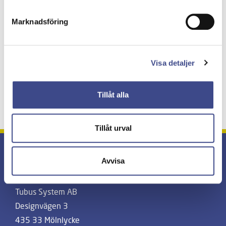
Marknadsföring
Tillbaka
Visa detaljer
Senaste nytt
Tillåt alla
Alla nyheter
Tillåt urval
Avvisa
KONTAKT
Huvudkontor
Tubus System AB
Designvägen 3
435 33 Mölnlycke