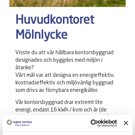
Huvudkontoret
Mölnlycke
Visste du att vår hållbara kontorsbyggnad
designades och byggdes med miljön i
åtanke?
Vårt mål var att designa en energieffektiv,
kostnadseffektiv och miljövänlig byggnad
som drivs av förnybara energikällor.
Vår kontorsbyggnad drar extremt lite
energi, endast 16 kWh / kvm och år (de
flesta kontor drar över 100 kWh / kvm år)
med hänvisning till värmeventilation och
kylning. Byggnaden byggdes i fasta material